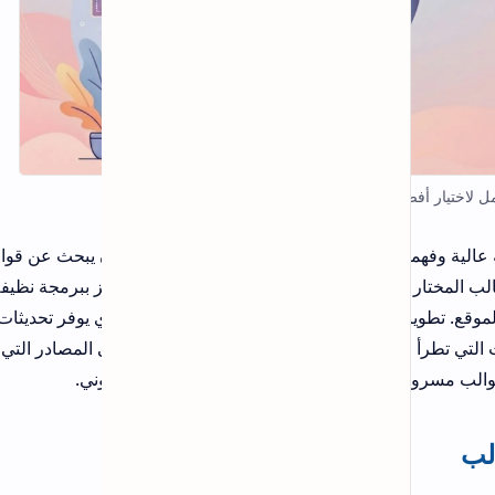
الكود الجديد لتطبيق Drama Live بعد
تحديث 2026
يعاني عدد كبير من مستخدمي تطبيق
Drama Live في الفترة الأخيرة من
ان يبحث عن قوالب
مشكلة اختفاء مكان إدخال كود التفعيل بعد
 أن يكون القالب المختار داعماً للغة العربية بشكل كامل (RTL)، ويتميز ببرمجة نظيفة خالية
التحديث الأخير، وهو ما تسبب في ارتباك
ي يوفر تحديثات
واضح لد…
أفضل 20 أداة لتحليل الروابط الخلفية
 المصادر التي تقدم
بسهولة 2026 - دليل شامل لتحليل
ني.
الباك لينك
طريقة معرفة الخط من الصورة بدون