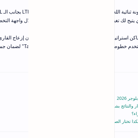
لال واجهة التخطيط في
ن إزعاج القارئ.
القالب الاحترافي يستخدم خطوط ويب عربية خفيفة مثل "Cairo" أو "Tajawal" لضمان جمالية