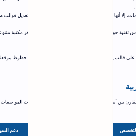
تعديل قوالب
مدونات
فر مكتبة متنوعة من
 من حظوظ موقعك في
حيث المواصفات
دعم السيو