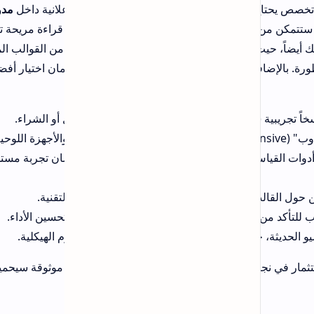
برامج
لانية داخل
مدونة
قراءة مريحة تزيد من
من القوالب المجانية
الكليات والمعاهد المشمولة بالتعيين
مان اختيار أفضل
المركزي 2025‑2026 في العراق (دليل
شامل)
من أين تحصل على برومبتات جاهزة
ل القالب عبر أدوات القياس العالمية مثل PageSpeed Insights لضمان تجربة مستخدم
لتعديل الصور
قنية.
حسين الأداء.
التصنيفات
ر موثوقة سيحميك من