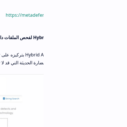
https://metadefe
يتميّز موقع Hybrid Analysis بتركيزه على تحليل سلوك الملفات، وليس فقط فحصه
ارة الحديثة التي قد لا تظهر في الفحص التقليدي.