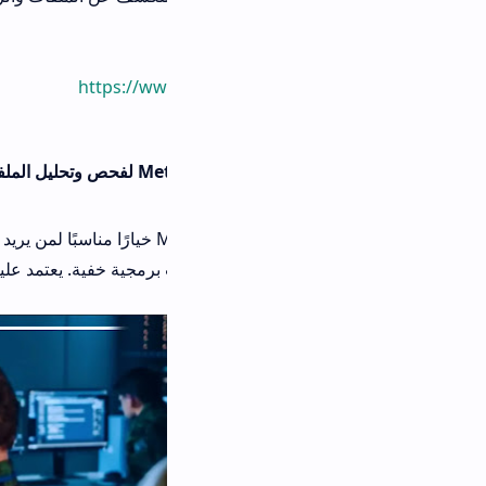
https://ww
يُعد MetaDefender خيارًا مناسبًا لمن يريد فحصًا أعمق وأكثر احترافية للملفات، خ
برمجية خفية. يعتمد عليه الكثير من المستخدمين في بيئات العمل الت