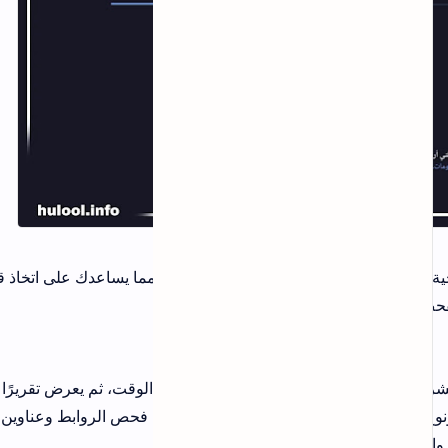
ملف، مما يساعدك على اتخاذ قرار واعٍ
الوقت، ثم يعرض تقريرًا تفصيليًا
يوضح عدد المحركات التي اكتشفت تهديدًا، ونوع الخطر المحتمل، ومدى خطورته. كما يدعم فحص الروابط وعناوين IP، مما