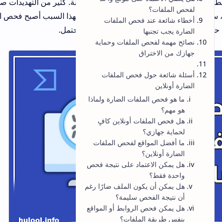
نة. كثير من التهديدات صارت
ولهذا السبب أصبح فحص الملفات
حتمل.
مقالات شائعة