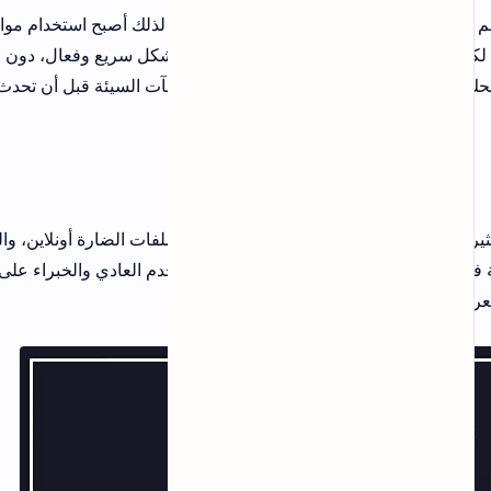
المركزي 2025‑2026 في 
ا. لذلك أصبح استخدام مواقع
شامل)
شكل سريع وفعال، دون الحاجة
آت السيئة قبل أن تحدث.
طريقة معرفة الخط من الصورة ب
برامج
33 من أشهر المدونات العربية لع
حص الملفات الضارة أونلاين، والسبب
2026
خدم العادي والخبراء على حد
التصنيفات