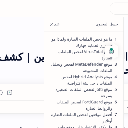
adsense
اين | كشف