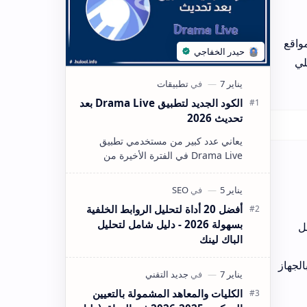
الكود الجديد لتطبيق Drama Live بعد
ق
يل بعد
تباك
خلفية
يل
يين