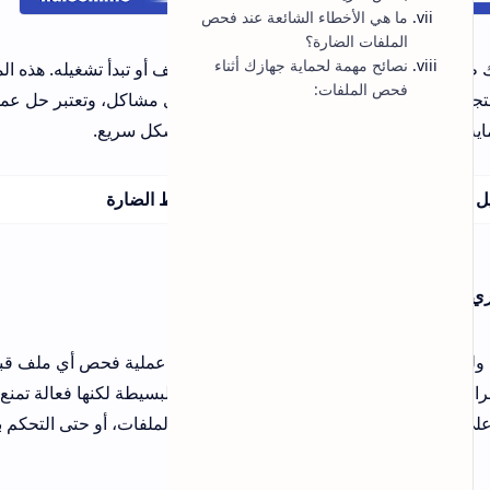
و تبدأ تشغيله. هذه المواقع
 مشاكل، وتعتبر حل عملي
شكل سريع.
تحديث 2026
ط الضارة
يعاني عدد كبير من مستخدمي تطبي
Drama Live في الفترة الأخيرة من
مشكلة اختفاء مكان إدخال كود التفع
التحديث الأخير، وهو ما تسبب في ار
واضح لد…
أفضل 20 أداة لتحليل الروابط ال
بسهولة 2026 - دليل شامل لتحل
و عملية فحص أي ملف قبل
الباك لينك
بسيطة لكنها فعالة تمنع
لفات، أو حتى التحكم بالجهاز
الكليات والمعاهد المشمولة بالتع