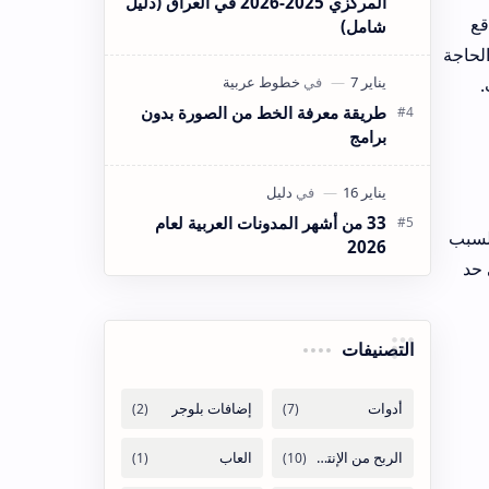
العراق (دليل
دون
ام