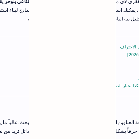
طناعي بلوجر
يقدم
ماذج لبناء استراتيجية
.
Meta T) التي تظهر في نتائج البحث. غالباً ما يجد
، وهنا يأتي دور AI ليقترح عليك عدة بدائل تزيد من نسبة