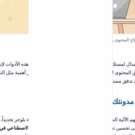
الكود الجديد لتطبيق Drama Live بعد
تحديث 2026
يعاني عدد كبير من مستخدمي تطبيق
ذه الأدوات لإنشاء
Drama Live في الفترة الأخيرة من
ر أهمية مثل التفاعل
مشكلة اختفاء مكان إدخال كود التفعيل بعد
التحديث الأخير، وهو ما تسبب في ارتباك
واضح لد…
أفضل 20 أداة لتحليل الروابط الخلفية
بسهولة 2026 - دليل شامل لتحليل
الباك لينك
لوجر تحديداً. العملية
 الاصطناعي في بلوجر
،
طريقة معرفة الخط من الصورة بدون