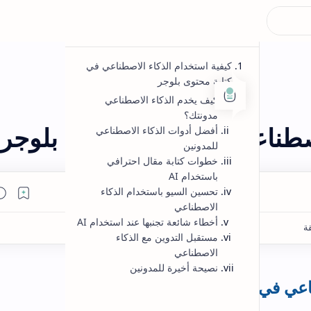
adsense
بلوجر