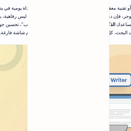
ة يومية في يد صناع
ليس رفاهية، بل هو
تب"، تحسين جودة
 شاشة فارغة.
مقالات شائعة