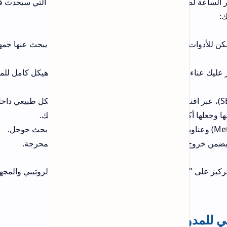
برامج
التي سيحدث فيها
الكليات والمعاهد المشمولة بالتعيين
ليل الاتجاهات (Trends) واقتراح مواضيع يبحث عنها جمهورك
المركزي 2025‑2026 في العراق (دليل
شامل)
هيكل كامل للمقال في
تحميل دراما لايف مع كود التفعيل 2026
- الدليل الشامل
ك.
لمحرجة.
التصنيفات
الروتيبي والمجهد من