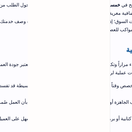
يكمن في "تطويرات الخدمة"؛ هي التي تحول الطلب من 5$ إلى
يث وصف خدمتك
عتبر جودة العمل هي
يطة قد تفسد انطباعاً
بأن العمل صُمم
سهل على العميل