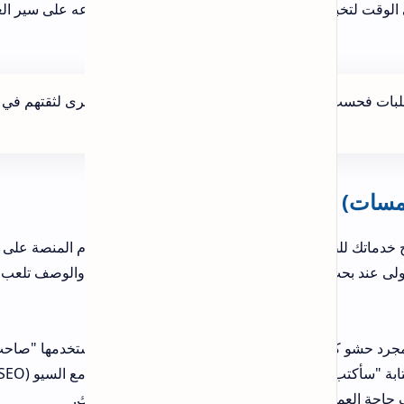
اعه على سير العمل،
خرى لثقتهم في
زم المنصة على عدة
والوصف تلعب دوراً
ستخدمها "صاحب
العمل" بالفعل. على سبيل المثال، بدلاً من كتابة "سأكتب لك مقالاً"، استخدم "كتابة مقالات متوافقة مع السيو (SEO) لزيادة
ك.