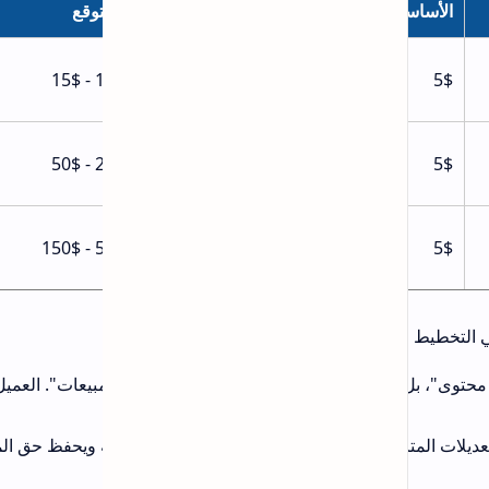
توقع
10
20
50$
بيعات". العميل
ئية ويحفظ حق المشتري