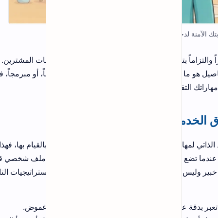
لعات المشترين. يجب أن
الكود الجديد لتطبيق Drama Live بعد
، أو مبرمجاً، فإن
تحديث 2026
يعاني عدد كبير من مستخدمي تطبيق
Drama Live في الفترة الأخيرة من
مشكلة اختفاء مكان إدخال كود التفعيل بعد
التحديث الأخير، وهو ما تسبب في ارتباك
واضح لد…
قيام بها، فهذا
أفضل 20 أداة لتحليل الروابط الخلفية
ء ملف شخصي قوي
بسهولة 2026 - دليل شامل لتحليل
الباك لينك
تراتيجيات التالية
 غموض.
طريقة معرفة الخط من الصورة بدون