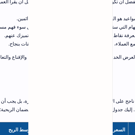
برامج
 أن يقرأ العميل كلمة
ائمين.
الكليات والمعاهد المشمولة بالتعيين
أي سوء فهم مستقبلي.
المركزي 2025‑2026 في العراق (دليل
تميزك عنهم.
شامل)
ات بنجاح.
الإقناع والتعامل مع
من أين تحصل على برومبتات جاهزة
لتعديل الصور
التصنيفات
رة، بل يجب أن تعرف
ضمان الربحية:
سط الربح